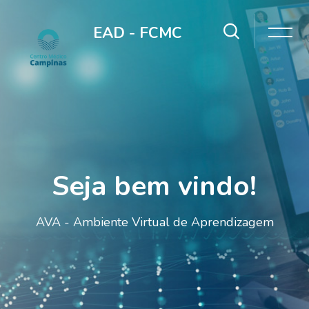
Skip [Cocoon] Slider style 1
EAD - FCMC
Seja bem vindo!
AVA - Ambiente Virtual de Aprendizagem