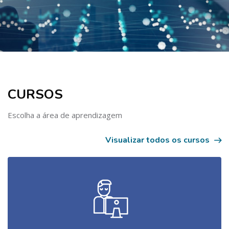
Skip to main content
Skip [Cocoon] Course categories 3
CURSOS
Escolha a área de aprendizagem
Visualizar todos os cursos