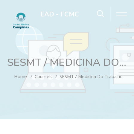
EAD - FCMC
SESMT / MEDICINA DO TRABALHO
Home
Courses
SESMT / Medicina Do Trabalho
Skip to main content